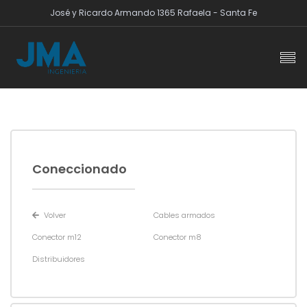
José y Ricardo Armando 1365 Rafaela - Santa Fe
Coneccionado
Volver
Cables armados
Conector m12
Conector m8
Distribuidores